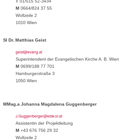
T
01/515 52-3434
M
0664/824 37 55
Wollzeile 2
1010 Wien
SI Dr. Matthias Geist
geist@evang.at
Superintendent der Evangelischen Kirche A. B. Wien
M
0699/188 77 701
Hamburgerstraße 3
1050 Wien
MMag.a Johanna Magdalena Guggenberger
J.Guggenberger@edw.or.at
Assistentin der Projektleitung
M
+43 676 756 29 32
Wollzeile 2