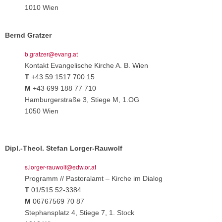
1010 Wien
Bernd Gratzer
b.gratzer@evang.at
Kontakt Evangelische Kirche A. B. Wien
T
+43 59 1517 700 15
M
+43 699 188 77 710
Hamburgerstraße 3, Stiege M, 1.OG
1050 Wien
Dipl.-Theol. Stefan Lorger-Rauwolf
s.lorger-rauwolf@edw.or.at
Programm // Pastoralamt – Kirche im Dialog
T
01/515 52-3384
M
06767569 70 87
Stephansplatz 4, Stiege 7, 1. Stock