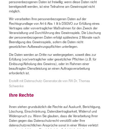
personenbezogenen Daten ist freiwillig; wenn diese Daten nicht
bereitgestellt werden, ist eine Teilnahme am Gewinnspiel nicht
möglich.
Wir verarbeiten Ihre personenbezogenen Daten auf der
Rechtsgrundlage von Art 6 Abs 1 lit b DSGVO zur Erfüllung eines
Vertrages oder vorvertraglicher Maßnahmen für den Zweck der
Veranstaltung und Durchführung des Gewinnspiels. Die Löschung
der personenbezogenen Daten erfolgt spätestens 2 Monate nach
Beendigung des Gewinnspiels, sofern die Daten nicht
gesetzlichen Aufbewahrungspflichten unterliegen.
Die Daten werden an Dritte nur weitergegeben, soweit dies zur
Erfüllung (vor)vertraglicher oder gesetzlicher Pflichten (z.B. für
Einlösung/Abholung des Gewinns), oder im Rahmen einer
beauftragten Dienstleistung an einen Auftragsverarbeitung
erforderlich ist.
Erstellt mit Datenschutz-Generator.de von RA Dr. Thomas
Schwenke
Ihre Rechte
Ihnen stehen grundsätzlich die Rechte auf Auskunft, Berichtigung,
Löschung, Einschränkung, Datenübertragbarkeit, Widerruf und
Widerspruch zu. Wenn Sie glauben, dass die Verarbeitung Ihrer
Daten gegen das Datenschutzrecht verstößt oder Ihre
datenschutzrechtlichen Ansprüche sonst in einer Weise verletzt