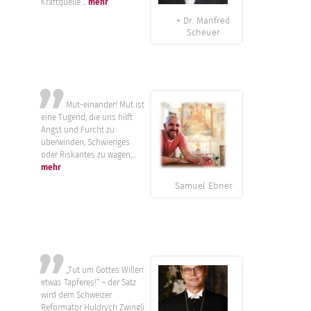
Kraftquelle....
mehr
+ Dr. Manfred
Scheuer
”
Mut-einander! Mut ist
eine Tugend, die uns hilft
Angst und Furcht zu
überwinden, Schwieriges
oder Riskantes zu wagen,...
mehr
Samuel Ebner
”
„Tut um Gottes Willen
etwas Tapferes!“ – der Satz
wird dem Schweizer
Reformator Huldrych Zwingli