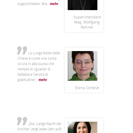
zugeschrieben. Wie...
mehr
Superintendent
Mag. Wolfgang
Rehner
”
La Lunga Notte delle
Chiese è come una sosta
sicura in alta quota che
riempie lo sguardo di
bellezza e l'anima di
gratitudine"....
mehr
Elena Cortese
”
„Die ‚Lange Nacht der
Kirchen‘ zeigt jedes Jahr aufs