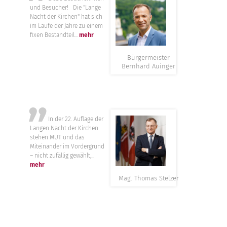
”
und Besucher! Die "Lange
Nacht der Kirchen" hat sich
im Laufe der Jahre zu einem
fixen Bestandteil...
mehr
Bürgermeister
Bernhard Auinger
”
In der 22. Auflage der
Langen Nacht der Kirchen
stehen MUT und das
Miteinander im Vordergrund
– nicht zufällig gewählt,...
mehr
Mag. Thomas Stelzer