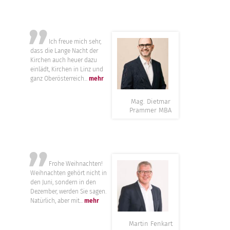
”
Ich freue mich sehr,
dass die Lange Nacht der
Kirchen auch heuer dazu
einlädt, Kirchen in Linz und
ganz Oberösterreich...
mehr
Mag. Dietmar
Prammer MBA
”
Frohe Weihnachten!
Weihnachten gehört nicht in
den Juni, sondern in den
Dezember, werden Sie sagen.
Natürlich, aber mit...
mehr
Martin Fenkart