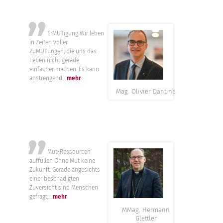
”
ErMUTigung Wir leben
in Zeiten voller
ZuMUTungen, die uns das
Leben nicht gerade
einfacher machen. Es kann
anstrengend...
mehr
Mag. Olivier Dantine
”
Mut-Ressourcen
auffüllen Ohne Mut keine
Zukunft. Gerade angesichts
einer beschädigten
Zuversicht sind Menschen
gefragt,...
mehr
MMag. Hermann
Glettler