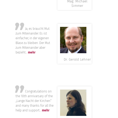
Mag. Michael
Simmer
”
Ja, es braucht Mut
zum Miteinander. Es ist
einfacher, in der eigenen
Blase zu bleiben. Der Mut
zum Miteinander aber
bezieht...
mehr
Dr. Gerold Lehner
”
Congratulations on
the 10th annivarsary of the
„Lange Nacht der Kirchen“
and many thanks for all the
help and support...
mehr