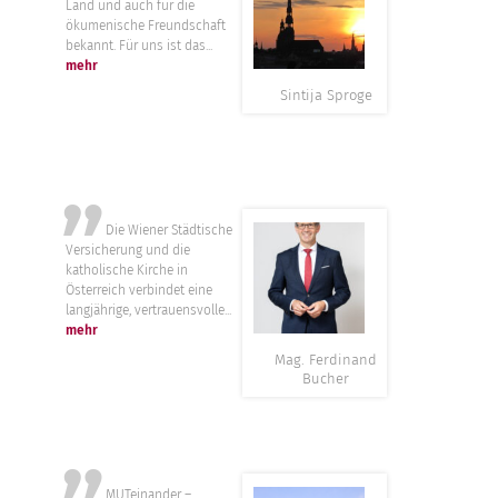
Land und auch für die
ökumenische Freundschaft
bekannt. Für uns ist das...
mehr
Sintija Sproge
”
Die Wiener Städtische
Versicherung und die
katholische Kirche in
Österreich verbindet eine
langjährige, vertrauensvolle...
mehr
Mag. Ferdinand
Bucher
MUTeinander –