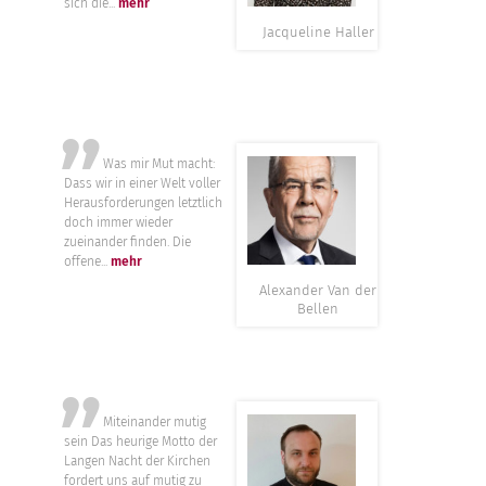
sich die...
mehr
Jacqueline Haller
”
Was mir Mut macht:
Dass wir in einer Welt voller
Herausforderungen letztlich
doch immer wieder
zueinander finden. Die
offene...
mehr
Alexander Van der
Bellen
”
Miteinander mutig
sein Das heurige Motto der
Langen Nacht der Kirchen
fordert uns auf mutig zu