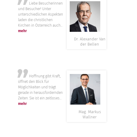
”
Liebe Besucherinnen
und Besucher! Unter
unterschiedlichen Aspekten
laden die christlichen
Kirchen in Österreich auch...
mehr
Dr. Alexander Van
der Bellen
”
Hoffnung gibt Kraft,
öffnet den Blick für
Möglichkeiten und trägt
gerade in herausfordernden
Zeiten. Sie ist ein zeitloses...
mehr
Mag. Markus
Wallner