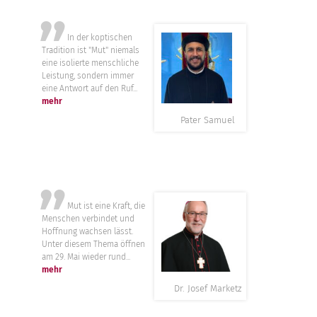
”
In der koptischen
Tradition ist "Mut" niemals
eine isolierte menschliche
Leistung, sondern immer
eine Antwort auf den Ruf...
mehr
Pater Samuel
”
Mut ist eine Kraft, die
Menschen verbindet und
Hoffnung wachsen lässt.
Unter diesem Thema öffnen
am 29. Mai wieder rund...
mehr
Dr. Josef Marketz