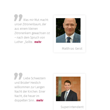
”
Was mir Mut macht:
unser Zitronenbaum, der
aus einem kleinen
Zitronenkern gewachsen ist
– nach dem Spruch von
Luther: „Sollte...
mehr
Matthias Geist
”
Liebe Schwestern
und Brüder! Herzlich
willkommen zur Langen
Nacht der Kirchen. Einer
Nacht, die heuer im
doppelten Sinn...
mehr
Superintendent