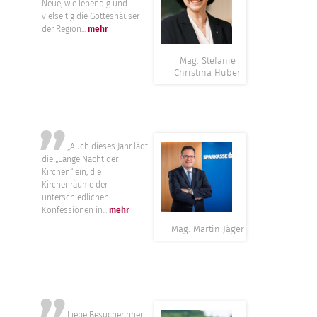
Neue, wie lebendig und
vielseitig die Gotteshäuser
der Region...
mehr
Mag. Stefanie
Christina Huber
”
„Auch dieses Jahr lädt
die „Lange Nacht der
Kirchen“ ein, die
Kirchenräume der
unterschiedlichen
Konfessionen in...
mehr
Mag. Martin Jäger
Liebe Besucherinnen