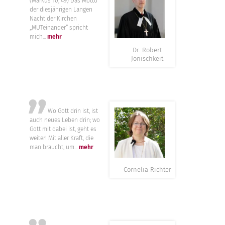
”
(Markus 10, 49) Das Motto
der diesjährigen Langen
Nacht der Kirchen
„MUTeinander“ spricht
mich...
mehr
Dr. Robert
Jonischkeit
”
Wo Gott drin ist, ist
auch neues Leben drin; wo
Gott mit dabei ist, geht es
weiter! Mit aller Kraft, die
man braucht, um...
mehr
Cornelia Richter