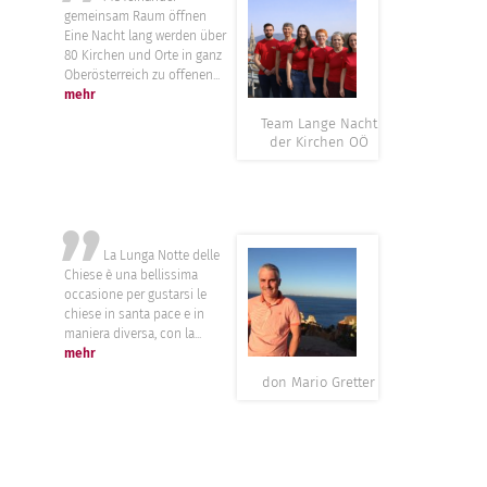
”
gemeinsam Raum öffnen
Eine Nacht lang werden über
80 Kirchen und Orte in ganz
Oberösterreich zu offenen...
mehr
Team Lange Nacht
der Kirchen OÖ
”
La Lunga Notte delle
Chiese è una bellissima
occasione per gustarsi le
chiese in santa pace e in
maniera diversa, con la...
mehr
don Mario Gretter