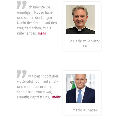
”
Ich möchte Sie
ermutigen, Mut zu haben
und sich in der Langen
Nacht der Kirchen auf den
Weg zu machen, mutig
miteinander...
mehr
P. Dariusz Schutzki
CR
”
Mut beginnt oft dort,
wo Zweifel noch laut sind –
und wir trotzdem einen
Schritt nach vorne wagen.
Ermutigung trägt uns,...
mehr
Mario Kunasek