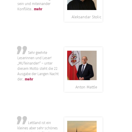
sein und miteinander
Konflikte...
mehr
Aleksandar Stolic
”
Sehr geehrte
Leserinnen und Leser!
„MUTeinander!“ – unter
diesem Motto steht die 22.
Ausgabe der Langen Nacht
der...
mehr
Anton Mattle
”
Lettland ist ein
kleines aber sehr schönes