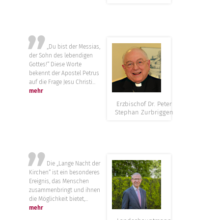
”
„Du bist der Messias,
der Sohn des lebendigen
Gottes!“ Diese Worte
bekennt der Apostel Petrus
auf die Frage Jesu Christi...
mehr
Erzbischof Dr. Peter
Stephan Zurbriggen
”
Die „Lange Nacht der
Kirchen“ ist ein besonderes
Ereignis, das Menschen
zusammenbringt und ihnen
die Möglichkeit bietet,...
mehr