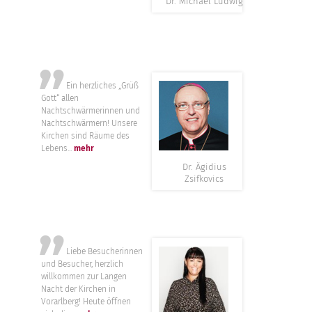
Dr. Michael Ludwig
”
Ein herzliches „Grüß
Gott“ allen
Nachtschwärmerinnen und
Nachtschwärmern! Unsere
Kirchen sind Räume des
Lebens...
mehr
Dr. Ägidius
Zsifkovics
”
Liebe Besucherinnen
und Besucher, herzlich
willkommen zur Langen
Nacht der Kirchen in
Vorarlberg! Heute öffnen