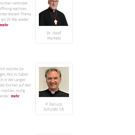
”
nschen verbindet
offnung wachsen
 Unter diesem Thema
 am 29. Mai wieder
mehr
Dr. Josef
Marketz
”
möchte Sie
gen, Mut zu haben
ch in der Langen
der Kirchen auf den
u machen, mutig
ander...
mehr
P. Dariusz
Schutzki CR