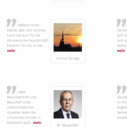
”
Lettland ist ein
„Die
kleines aber sehr schönes
der Kir
Land und auch für die
aufs N
ökumenische Freundschaft
und vie
bekannt. Für uns ist das...
Gottes
mehr
mehr
Sintija Sproge
”
Liebe
Mir 
Besucherinnen und
Glaube
Besucher! Unter
in sch
unterschiedlichen
beglei
Aspekten laden die
Gemein
christlichen Kirchen in
einande
Österreich auch...
mehr
Dr. Alexander