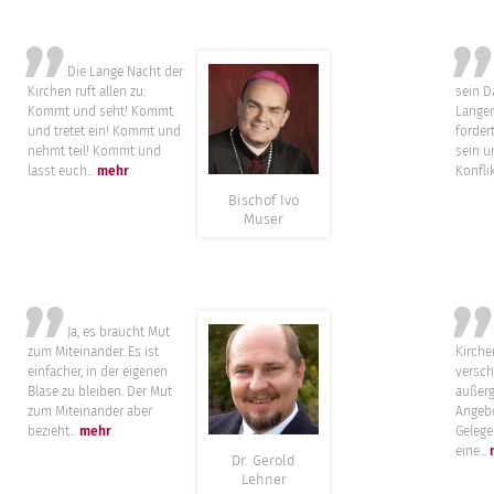
”
Die Lange Nacht der
Mite
Kirchen ruft allen zu:
sein D
Kommt und seht! Kommt
Langen
und tretet ein! Kommt und
forder
nehmt teil! Kommt und
sein u
lasst euch...
mehr
Konflik
Bischof Ivo
Muser
”
Ja, es braucht Mut
Die 
zum Miteinander. Es ist
Kirche
einfacher, in der eigenen
versch
Blase zu bleiben. Der Mut
außer
zum Miteinander aber
Angebo
bezieht...
mehr
Gelege
eine...
Dr. Gerold
Lehner