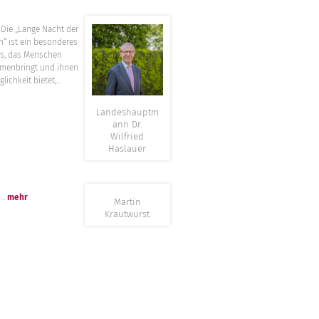
”
„Lange Nacht der
n“ ist ein besonderes
is, das Menschen
menbringt und ihnen
lichkeit bietet,...
Landeshauptm
ann Dr.
Wilfried
Haslauer
”
.
mehr
Martin
Krautwurst