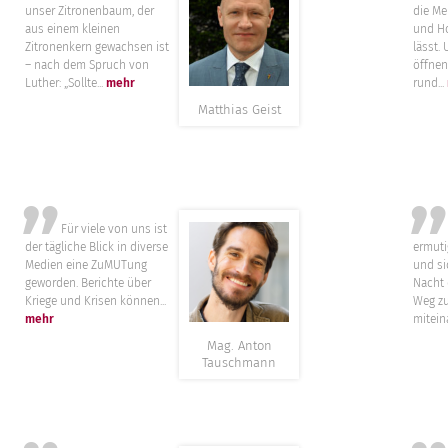
”
unser Zitronenbaum, der
die Me
aus einem kleinen
und H
Zitronenkern gewachsen ist
lässt.
– nach dem Spruch von
öffnen
Luther: „Sollte...
mehr
rund...
Matthias Geist
”
Für viele von uns ist
Ich 
der tägliche Blick in diverse
ermuti
Medien eine ZuMUTung
und si
geworden. Berichte über
Nacht 
Kriege und Krisen können...
Weg z
mehr
mitein
Mag. Anton
Tauschmann