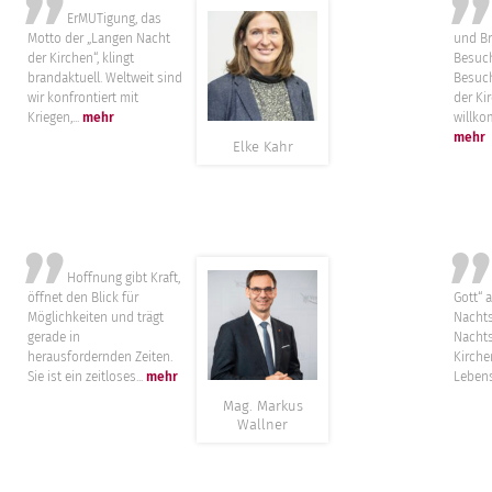
”
ErMUTigung, das
Lieb
Motto der „Langen Nacht
und Br
der Kirchen“, klingt
Besuc
brandaktuell. Weltweit sind
Besuch
wir konfrontiert mit
der Ki
Kriegen,...
mehr
willko
mehr
Elke Kahr
”
Hoffnung gibt Kraft,
Ein h
öffnet den Blick für
Gott“ a
Möglichkeiten und trägt
Nacht
gerade in
Nacht
herausfordernden Zeiten.
Kirche
Sie ist ein zeitloses...
mehr
Lebens
Mag. Markus
Wallner