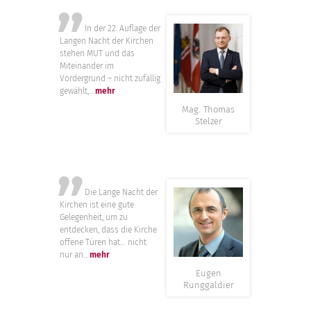
”
In der 22. Auflage der
Langen Nacht der Kirchen
stehen MUT und das
Miteinander im
Vordergrund – nicht zufällig
gewählt,...
mehr
Mag. Thomas
Stelzer
”
Die Lange Nacht der
Kirchen ist eine gute
Gelegenheit, um zu
entdecken, dass die Kirche
offene Türen hat… nicht
nur an...
mehr
Eugen
Runggaldier