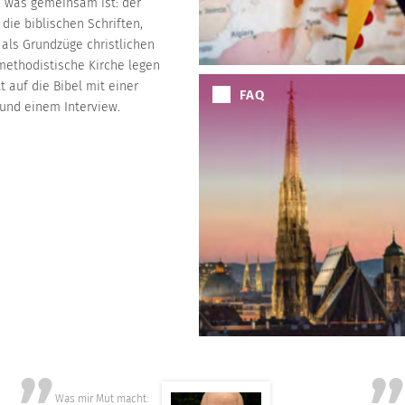
, was gemeinsam ist: der
die biblischen Schriften,
als Grundzüge christlichen
methodistische Kirche legen
 auf die Bibel mit einer
FAQ
 und einem Interview.
Was mir Mut macht:
Mut i