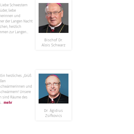
”
e Schwestern
üder, liebe
herinnen und
er der Langen Nacht
rchen, herzlich
mmen zur Langen...
Bischof Dr.
Alois Schwarz
”
erzliches „Grüß
llen
schwärmerinnen und
schwärmern! Unsere
n sind Räume des
...
mehr
Dr. Ägidius
Zsifkovics