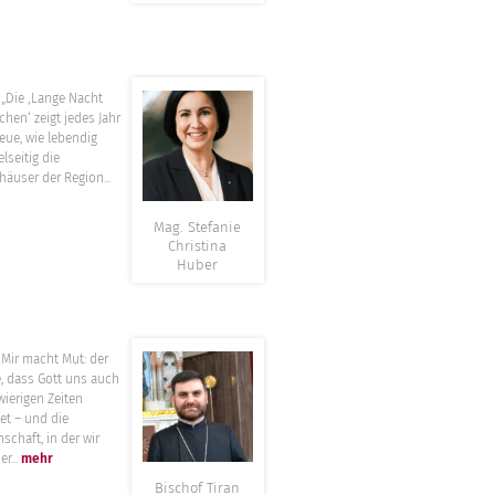
”
 ‚Lange Nacht
chen‘ zeigt jedes Jahr
eue, wie lebendig
lseitig die
häuser der Region...
Mag. Stefanie
Christina
Huber
”
macht Mut: der
, dass Gott uns auch
wierigen Zeiten
tet – und die
schaft, in der wir
r...
mehr
Bischof Tiran