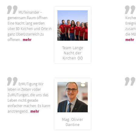
”
MUTeinander –
Die 
gemeinsam Raum öffnen
Kirche
Eine Nacht lang werden
Ereign
über 80 Kirchen und Orte in
zusam
ganz Oberösterreich zu
die Mög
offenen...
mehr
mehr
Team Lange
Nacht der
Kirchen OÖ
”
ErMUTigung Wir
..
leben in Zeiten voller
ZuMUTungen, die uns das
Leben nicht gerade
einfacher machen. Es kann
anstrengend...
mehr
Mag. Olivier
Dantine