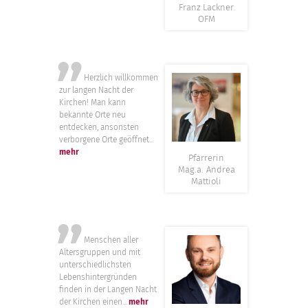
Franz Lackner
OFM
”
Herzlich willkommen
zur langen Nacht der
Kirchen! Man kann
bekannte Orte neu
entdecken, ansonsten
verborgene Orte geöffnet...
mehr
Pfarrerin
Mag.a. Andrea
Mattioli
”
Menschen aller
Altersgruppen und mit
unterschiedlichsten
Lebenshintergründen
finden in der Langen Nacht
der Kirchen einen...
mehr