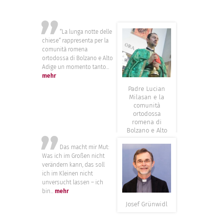
”
“La lunga notte delle
chiese“ rappresenta per la
comunità romena
ortodossa di Bolzano e Alto
Adige un momento tanto...
mehr
Padre Lucian
Milasan e la
comunità
ortodossa
romena di
Bolzano e Alto
”
Adige
Das macht mir Mut:
Was ich im Großen nicht
verändern kann, das soll
ich im Kleinen nicht
unversucht lassen – ich
bin...
mehr
Josef Grünwidl