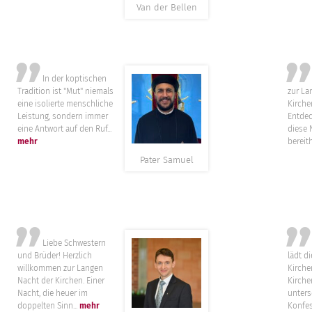
Van der Bellen
”
In der koptischen
Herz
Tradition ist "Mut" niemals
zur La
eine isolierte menschliche
Kirche
Leistung, sondern immer
Entdec
eine Antwort auf den Ruf...
diese 
mehr
bereith
Pater Samuel
”
Liebe Schwestern
„Auc
und Brüder! Herzlich
lädt d
willkommen zur Langen
Kirchen
Nacht der Kirchen. Einer
Kirche
Nacht, die heuer im
unters
doppelten Sinn...
mehr
Konfes