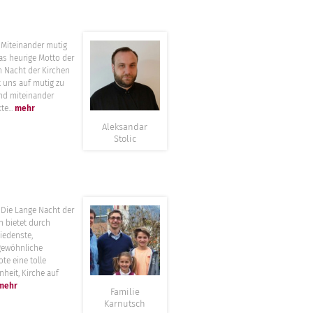
”
inander mutig
as heurige Motto der
 Nacht der Kirchen
t uns auf mutig zu
nd miteinander
te...
mehr
Aleksandar
Stolic
”
Lange Nacht der
n bietet durch
iedenste,
gewöhnliche
te eine tolle
nheit, Kirche auf
mehr
Familie
Karnutsch