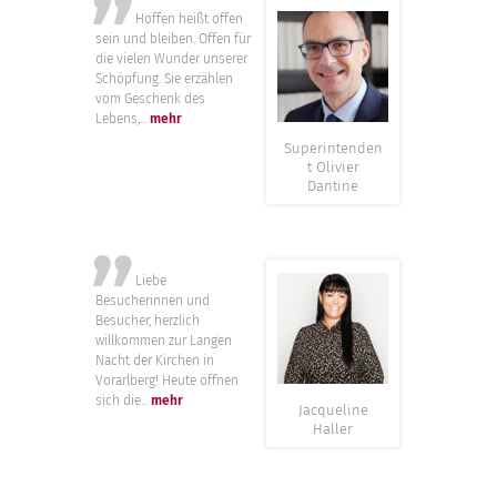
”
Hoffen heißt offen
sein und bleiben. Offen für
die vielen Wunder unserer
Schöpfung. Sie erzählen
vom Geschenk des
Lebens,...
mehr
Superintenden
t Olivier
Dantine
”
Liebe
Besucherinnen und
Besucher, herzlich
willkommen zur Langen
Nacht der Kirchen in
Vorarlberg! Heute öffnen
sich die...
mehr
Jacqueline
Haller