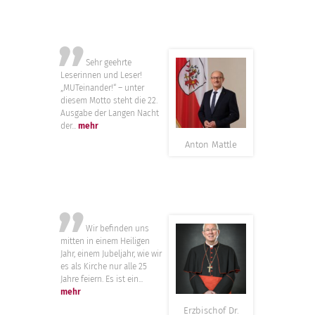
”
Sehr geehrte
Leserinnen und Leser!
„MUTeinander!“ – unter
diesem Motto steht die 22.
Ausgabe der Langen Nacht
der...
mehr
Anton Mattle
”
Wir befinden uns
mitten in einem Heiligen
Jahr, einem Jubeljahr, wie wir
es als Kirche nur alle 25
Jahre feiern. Es ist ein...
mehr
Erzbischof Dr.