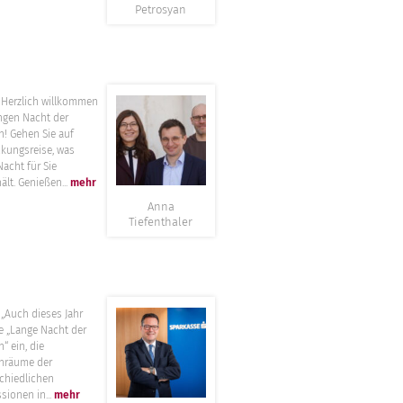
Petrosyan
”
lich willkommen
ngen Nacht der
n! Gehen Sie auf
kungsreise, was
Nacht für Sie
ält. Genießen...
mehr
Anna
Tiefenthaler
”
h dieses Jahr
ie „Lange Nacht der
“ ein, die
nräume der
chiedlichen
sionen in...
mehr