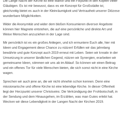
Die Lange Nacht der Kirche ist eine Marke und ein Fixpunkt in den Köpfen vieler
Gläubigen. Es ist mir bewusst, dass es ein Konzept für Großstädte ist,
gleichzeitig bietet es auch in der Kleinräumigkeit und Vertrautheit unserer Diözese
wunderbare Möglichkeiten.
Wider die Anonymität und wider dem bloßen Konsumieren diverser Angebote
können hier Magnete entstehen, die auf eine persönliche und direkte Art und
Weise Menschen anzuziehen in der Lage sind.
Mir persönlich ist es ein großes Anliegen, und ich ermuntere Euch alle, hier mit
Ideen und Engagement diese Chance zu nützen! Erfüllen wir das jahrelang
bewährte und gute Konzept auch 2019 erneut mit Leben. Seien wir kreativ in der
Umsetzung in unserer ländlichen Gegend, nützen wir Synergien, erarbeiten wir
gemeinsame Ideen, stimmen wir uns ab im Ablauf. So können wir einen Beitrag
und ein offenes Tor für viele Menschen bieten, die sich sonst nicht in eine Kirche
wagen.
Sprechen wir auch jene an, die wir nicht ohnehin schon kennen. Denn eine
missionarische und offene Kirche ist eine lebendige Kirche. In dieser Offenheit
liegt der Herzpunkt unserer Christseins: Die Verkündigung der Frohbotschaft, in
der Sendung und dem Hinausgehen, im Erzählen, was man Gutes erlebt hat.
Wecken wir diese Lebendigkeit in der Langen Nacht der Kirchen 2019.