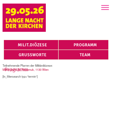
Kirchen
MILIT.DIÖZESE
PROGRAMM
GRUSSWORTE
TEAM
Teilnehmende Pfarren der Militärdiözese:
Militärpfarre St. Nepomuk, 1130 Wien
[ln_filtersearch typ=“termin“]