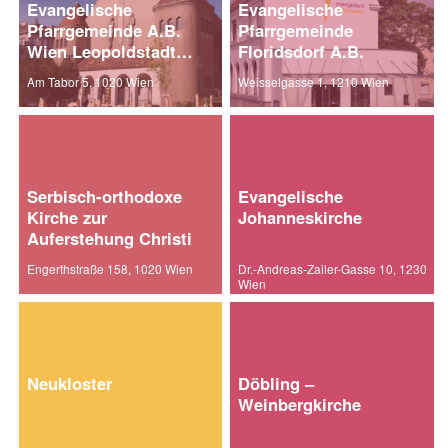
Evangelische
Evangelische
Pfarrgemeinde A.B.
Pfarrgemeinde
Wien Leopoldstadt
Floridsdorf A.B.
und Brigittenau
Am Tabor 5, 1020 Wien
Weisselgasse 1, 1210 Wien
Serbisch-orthodoxe
Evangelische
Kirche zur
Johanneskirche
Auferstehung Christi
Engerthstraße 158, 1020 Wien
Dr.-Andreas-Zailer-Gasse 10, 1230
Wien
Neukloster
Döbling –
Weinbergkirche