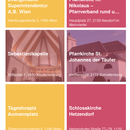
Superintendentur
Nikolaus –
A.B. Wien
Pfarrverband rund um
Laa
Hamburgerstraße 3, 1050 Wien
Hauptplatz 27, 2135 Neudorf im
Weinviertel
Sebastianikapelle
Pfarrkirche St.
Johannes der Täufer
Stiftsplatz 1, 3400 Klosterneuburg
Kirchenplatz, 2172 Schrattenberg
Tageshospiz
Schlosskirche
Aumannplatz
Hetzendorf
Türkenschanzstraße 6, 1180 Wien
Hetzendorfer Straße 77–79, 1120