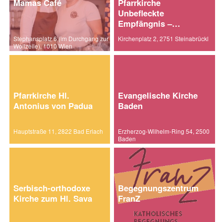
Mamas Café
Pfarrkirche
Unbefleckte
Empfängnis –
Steinabrückl
Stephansplatz 6 (im Durchgang zur
Kirchenplatz 2, 2751 Steinabrückl
Wollzeile), 1010 Wien
Pfarrkirche Hl.
Evangelische Kirche
Antonius von Padua
Baden
Hauptstraße 11, 2822 Bad Erlach
Erzherzog-Wilhelm-Ring 54, 2500
Baden
Serbisch-orthodoxe
Begegnungszentrum
Kirche zum Hl. Sava
FranZ