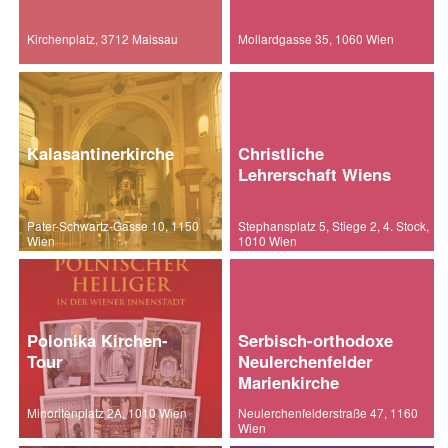
Kirchenplatz, 3712 Maissau
Mollardgasse 35, 1060 Wien
Kalasantinerkirche
Christliche
Lehrerschaft Wiens
Pater-Schwartz-Gasse 10, 1150
Stephansplatz 5, Stiege 2, 4. Stock,
Wien
1010 Wien
Polonika Kirchen-
Serbisch-orthodoxe
Tour
Neulerchenfelder
Marienkirche
Minoritenplatz 2A, 1010 Wien
Neulerchenfelderstraße 47, 1160
Wien