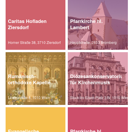
Caritas Hofladen
Pfarrkirche hl.
Ziersdorf
Lambert
Horner Straße 38, 3710 Ziersdorf
Hauptstraße, 2833 Bromberg
Rumänisch-
Diözesankonservatorium
orthodoxe Kapelle
für Kirchenmusik
Löwelstraße 8, 1010 Wien
Stock-im-Eisen-Platz 3/IV, 1010 Wien
Evangelische
Pfarrkirche hl.