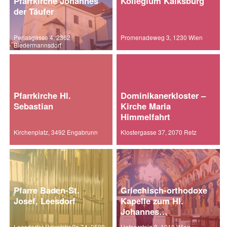
Pfarrkirche Johannes
Kollegium Kalksburg
der Täufer
Perlasgasse 4, 2362
Promenadeweg 3, 1230 Wien
Biedermannsdorf
Pfarrkirche Hl.
Dominikanerkloster –
Sebastian
Kirche Maria
Himmelfahrt
Kirchenplatz, 3492 Engabrunn
Klostergasse 37, 2070 Retz
Pfarre Baden-St.
Griechisch-orthodoxe
Josef, Leesdorf
Kapelle zum Hl.
Johannes
Chrysostomos
Leesdorfer Hauptstraße 74, 2500
Hafnersteig 8, 1010 Wien