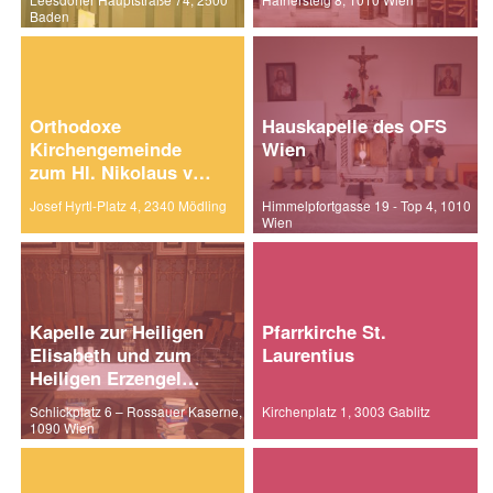
Baden
Orthodoxe
Hauskapelle des OFS
Kirchengemeinde
Wien
zum Hl. Nikolaus von
Myra
Josef Hyrtl-Platz 4, 2340 Mödling
Himmelpfortgasse 19 - Top 4, 1010
Wien
Kapelle zur Heiligen
Pfarrkirche St.
Elisabeth und zum
Laurentius
Heiligen Erzengel
Michael
Schlickplatz 6 – Rossauer Kaserne,
Kirchenplatz 1, 3003 Gablitz
1090 Wien