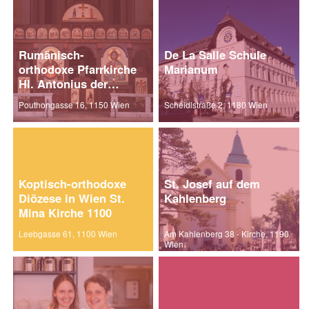
Rumänisch-
De La Salle Schule
orthodoxe Pfarrkirche
Marianum
Hl. Antonius der
Große
Pouthongasse 16, 1150 Wien
Scheidlstraße 2, 1180 Wien
Koptisch-orthodoxe
St. Josef auf dem
Diözese in Wien St.
Kahlenberg
Mina Kirche 1100
Leebgasse 61, 1100 Wien
Am Kahlenberg 38 - Kirche, 1190
Wien