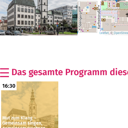
Leaflet
, ©
OpenStre
Das gesamte Programm diese
16:30
Mut zum Klang –
Gemeinsam singen,