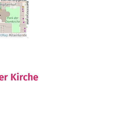
etMap
Mitwirkende
r Kirche