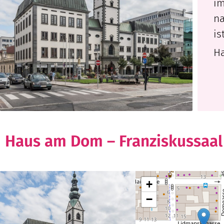
im
na
is
Ha
KÄRNTEN
Haus am Dom – Franziskussaa
+
−