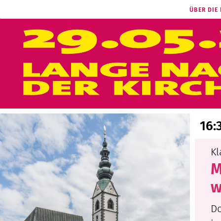
ÜBER DIE
16:
Kl
M
w
Do