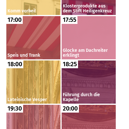
Klosterprodukte aus
Komm vorbei!
dem Stift Heiligenkreuz
17:00
17:55
Glocke am Dachreiter
Speis und Trank
erklingt
18:00
18:25
Führung durch die
Lateinische Vesper
Kapelle
19:30
20:00