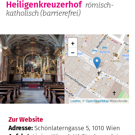
Heiligenkreuzerhof
römisch-
katholisch
(barrierefrei)
+
−
Leaflet
OpenStreetMap
, ©
Mitwirkende
Zur Website
Adresse:
Schönlaterngasse 5, 1010 Wien