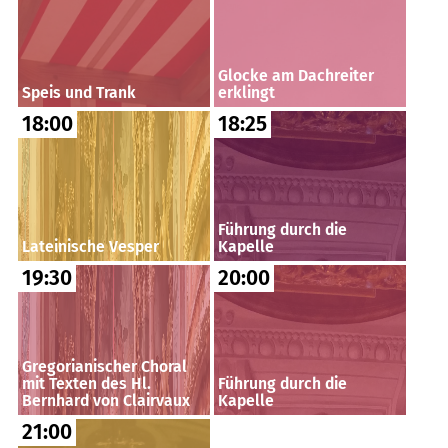
Glocke am Dachreiter
Speis und Trank
erklingt
18:00
18:25
Führung durch die
Lateinische Vesper
Kapelle
19:30
20:00
Gregorianischer Choral
mit Texten des Hl.
Führung durch die
Bernhard von Clairvaux
Kapelle
21:00