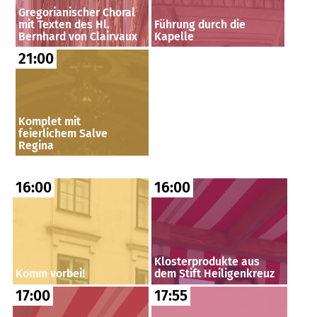
Gregorianischer Choral
mit Texten des Hl.
Führung durch die
Bernhard von Clairvaux
Kapelle
21:00
Komplet mit
feierlichem Salve
Regina
16:00
16:00
Klosterprodukte aus
Komm vorbei!
dem Stift Heiligenkreuz
17:00
17:55