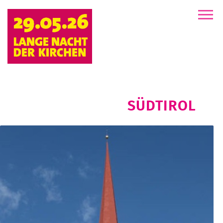
der
Kirchen
SÜDTIROL