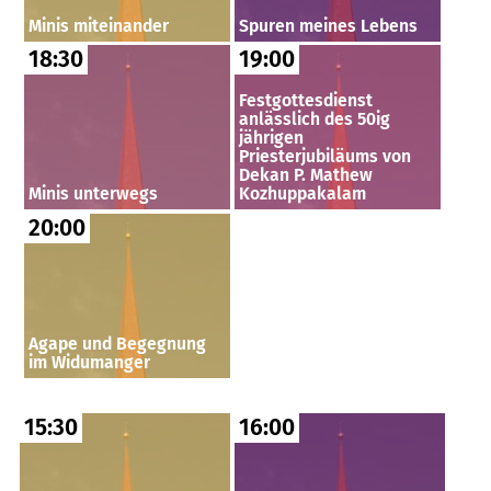
Minis miteinander
Spuren meines Lebens
18:30
19:00
Festgottesdienst
anlässlich des 50ig
jährigen
Priesterjubiläums von
Dekan P. Mathew
Minis unterwegs
Kozhuppakalam
20:00
Agape und Begegnung
im Widumanger
15:30
16:00