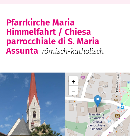
Pfarrkirche Maria
Himmelfahrt / Chiesa
parrocchiale di S. Maria
Assunta
römisch-katholisch
+
−