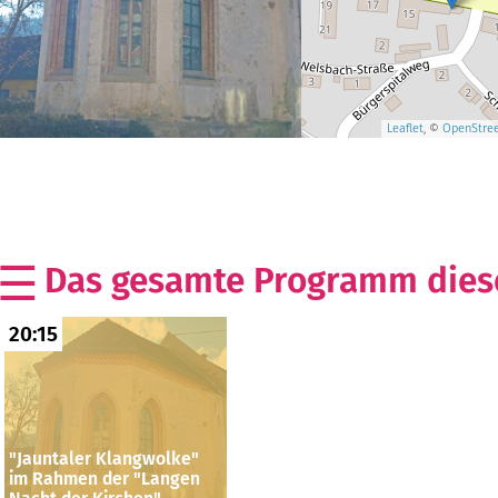
Leaflet
, ©
OpenStre
Das gesamte Programm diese
20:15
"Jauntaler Klangwolke"
im Rahmen der "Langen