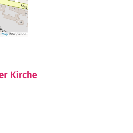
etMap
Mitwirkende
r Kirche