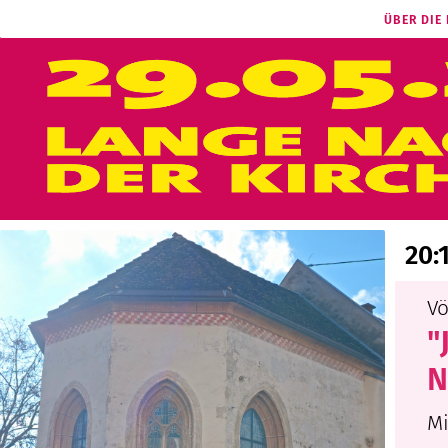
ÜBER DIE
20:
Vö
"
N
Mi