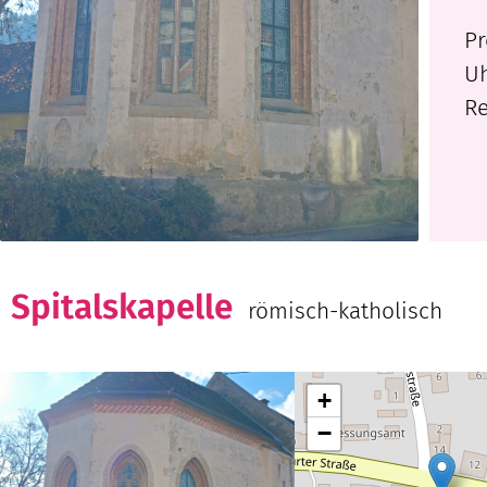
Pr
Uh
Re
KÄRNTEN
Spitalskapelle
römisch-katholisch
+
−