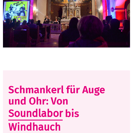
Schmankerl für Auge
und Ohr: Von
Soundlabor
bis
Windhauch