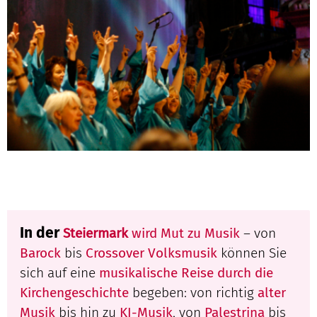
In der
Steiermark
wird Mut zu Musik
– von
Barock
bis
Crossover Volksmusik
können Sie
sich auf eine
musikalische Reise durch die
Kirchengeschichte
begeben: von richtig
alter
Musik
bis hin zu
KI-Musik
, von
Palestrina
bis