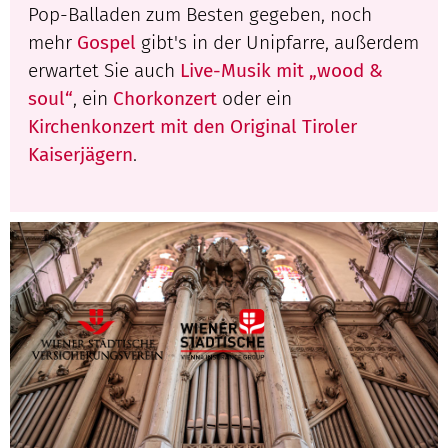
Pop-Balladen zum Besten gegeben, noch
mehr
Gospel
gibt's in der Unipfarre, außerdem
erwartet Sie auch
Live-Musik mit „wood &
soul“
, ein
Chorkonzert
oder ein
Kirchenkonzert mit den Original Tiroler
Kaiserjägern
.