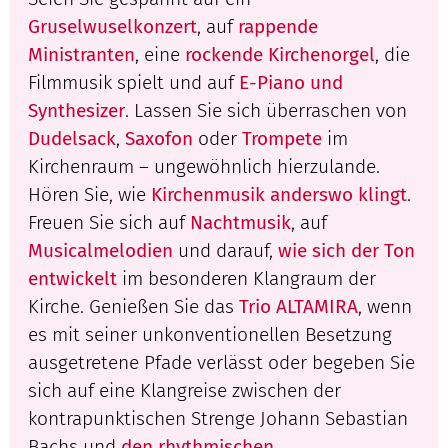
Gruselwuselkonzert
, auf
rappende
Ministranten
, eine
rockende Kirchenorgel
, die
Filmmusik spielt und auf
E-Piano und
Synthesizer
. Lassen Sie sich überraschen von
Dudelsack
,
Saxofon
oder
Trompete
im
Kirchenraum – ungewöhnlich hierzulande.
Hören Sie, wie
Kirchenmusik anderswo klingt
.
Freuen Sie sich auf
Nachtmusik
, auf
Musicalmelodien
und darauf,
wie sich der Ton
entwickelt
im besonderen Klangraum der
Kirche. Genießen Sie das
Trio ALTAMIRA
, wenn
es mit seiner unkonventionellen Besetzung
ausgetretene Pfade verlässt oder begeben Sie
sich auf eine Klangreise zwischen der
kontrapunktischen Strenge Johann Sebastian
Bachs und
den rhythmischen