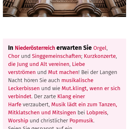
In
erwarten Sie
Niederösterreich
Orgel
,
Chor
und
Singgemeinschaften
;
Kurzkonzerte
,
die Jung und Alt vereinen
,
Liebe
verströmen
und
Mut machen
! Bei der Langen
Nacht hören Sie auch
musikalische
Leckerbissen
und wie
Mut.klingt, wenn er sich
verbindet
. Der zarte
Klang einer
Harfe
verzaubert,
Musik lädt ein zum Tanzen,
Mitklatschen und Mitsingen
bei
Lobpreis
,
Worship
und christlicher
Popmusik
.
Seien Sie gespannt auf ein