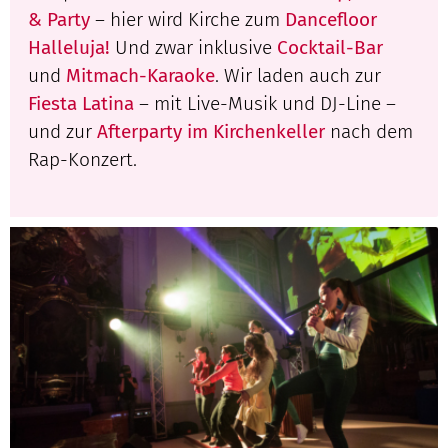
& Party
– hier wird Kirche zum
Dancefloor
Halleluja!
Und zwar inklusive
Cocktail-Bar
und
Mitmach-Karaoke
. Wir laden auch zur
Fiesta Latina
– mit Live-Musik und DJ-Line –
und zur
Afterparty im Kirchenkeller
nach dem
Rap-Konzert.