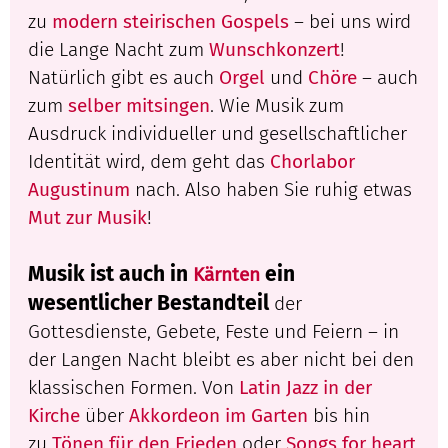
zu
modern steirischen Gospels
– bei uns wird
die Lange Nacht zum
Wunschkonzert
!
Natürlich gibt es auch
Orgel
und
Chöre
– auch
zum
selber mitsingen
. Wie Musik zum
Ausdruck individueller und gesellschaftlicher
Identität wird, dem geht das
Chorlabor
Augustinum
nach. Also haben Sie ruhig etwas
Mut zur Musik
!
Musik ist auch in
ein
Kärnten
wesentlicher Bestandteil
der
Gottesdienste, Gebete, Feste und Feiern – in
der Langen Nacht bleibt es aber nicht bei den
klassischen Formen. Von
Latin Jazz in der
Kirche
über
Akkordeon im Garten
bis hin
zu
Tönen für den Frieden
oder
Songs for heart