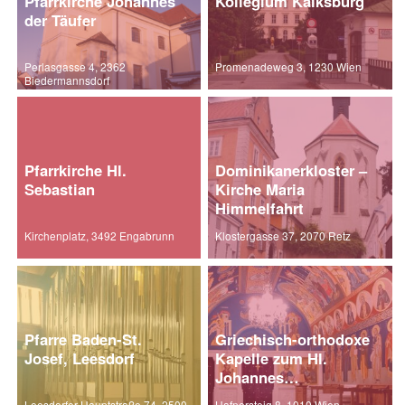
Pfarrkirche Johannes
Kollegium Kalksburg
der Täufer
Perlasgasse 4, 2362
Promenadeweg 3, 1230 Wien
Biedermannsdorf
Pfarrkirche Hl.
Dominikanerkloster –
Sebastian
Kirche Maria
Himmelfahrt
Kirchenplatz, 3492 Engabrunn
Klostergasse 37, 2070 Retz
Pfarre Baden-St.
Griechisch-orthodoxe
Josef, Leesdorf
Kapelle zum Hl.
Johannes
Chrysostomos
Leesdorfer Hauptstraße 74, 2500
Hafnersteig 8, 1010 Wien