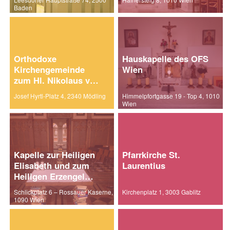
Baden
Orthodoxe
Hauskapelle des OFS
Kirchengemeinde
Wien
zum Hl. Nikolaus von
Myra
Josef Hyrtl-Platz 4, 2340 Mödling
Himmelpfortgasse 19 - Top 4, 1010
Wien
Kapelle zur Heiligen
Pfarrkirche St.
Elisabeth und zum
Laurentius
Heiligen Erzengel
Michael
Schlickplatz 6 – Rossauer Kaserne,
Kirchenplatz 1, 3003 Gablitz
1090 Wien