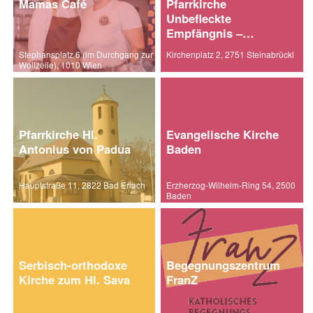
Mamas Café
Pfarrkirche
Unbefleckte
Empfängnis –
Steinabrückl
Stephansplatz 6 (im Durchgang zur
Kirchenplatz 2, 2751 Steinabrückl
Wollzeile), 1010 Wien
Pfarrkirche Hl.
Evangelische Kirche
Antonius von Padua
Baden
Hauptstraße 11, 2822 Bad Erlach
Erzherzog-Wilhelm-Ring 54, 2500
Baden
Serbisch-orthodoxe
Begegnungszentrum
Kirche zum Hl. Sava
FranZ