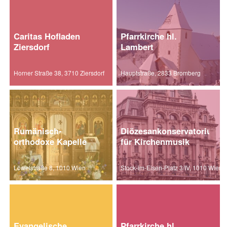
Caritas Hofladen
Pfarrkirche hl.
Ziersdorf
Lambert
Horner Straße 38, 3710 Ziersdorf
Hauptstraße, 2833 Bromberg
Rumänisch-
Diözesankonservatorium
orthodoxe Kapelle
für Kirchenmusik
Löwelstraße 8, 1010 Wien
Stock-im-Eisen-Platz 3/IV, 1010 Wien
Evangelische
Pfarrkirche hl.