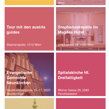
Wien
Tour mit den austria
Stephanuskapelle im
guides
Magdas Hotel
Stephansplatz, 1010 Wien
Ungargasse 38, 1030 Wien
Evangelische
Spitalskirche Hl.
Gemeinde
Dreifaltigkeit
Neunkirchen
Stockhammergasse 15–17, 2620
Wiener Gasse 29, 2380
Neunkirchen
Perchtoldsdorf