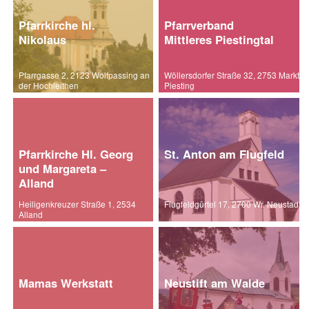
Pfarrkirche hl.
Pfarrverband
Nikolaus
Mittleres Piestingtal
Pfarrgasse 2, 2123 Wolfpassing an
Wöllersdorfer Straße 32, 2753 Markt
der Hochleithen
Piesting
Pfarrkirche Hl. Georg
St. Anton am Flugfeld
und Margareta –
Alland
Heiligenkreuzer Straße 1, 2534
Flugfeldgürtel 17, 2700 Wr. Neustadt
Alland
Mamas Werkstatt
Neustift am Walde