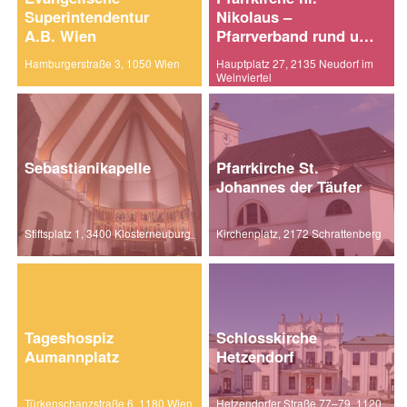
Superintendentur
Nikolaus –
A.B. Wien
Pfarrverband rund um
Laa
Hamburgerstraße 3, 1050 Wien
Hauptplatz 27, 2135 Neudorf im
Weinviertel
Sebastianikapelle
Pfarrkirche St.
Johannes der Täufer
Stiftsplatz 1, 3400 Klosterneuburg
Kirchenplatz, 2172 Schrattenberg
Tageshospiz
Schlosskirche
Aumannplatz
Hetzendorf
Türkenschanzstraße 6, 1180 Wien
Hetzendorfer Straße 77–79, 1120