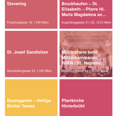
Sievering
Bruckhaufen – St.
Elisabeth – Pfarre Hl.
Maria Magdalena an
der alten Donau
Fröschelgasse 18, 1190 Wien
Kugelfanggasse 31–33, 1210 Wien
St. Josef Sandleiten
Militärpfarre beim
Militärkommando
WIEN / St. Nepomuk
am Fasangarten
Sandleitengasse 53, 1160 Wien
Würzburggasse 8a/V, 1130 Wien
Baumgarten – Heilige
Pfarrkirche
Mutter Teresa
Hinterbrühl