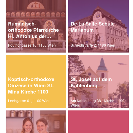
Rumänisch-
De La Salle Schule
orthodoxe Pfarrkirche
Marianum
Hl. Antonius der
Große
Pouthongasse 16, 1150 Wien
Scheidlstraße 2, 1180 Wien
Koptisch-orthodoxe
St. Josef auf dem
Diözese in Wien St.
Kahlenberg
Mina Kirche 1100
Leebgasse 61, 1100 Wien
Am Kahlenberg 38 - Kirche, 1190
Wien