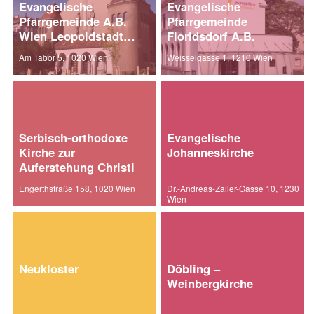
Evangelische
Evangelische
Pfarrgemeinde A.B.
Pfarrgemeinde
Wien Leopoldstadt
Floridsdorf A.B.
und Brigittenau
Am Tabor 5, 1020 Wien
Weisselgasse 1, 1210 Wien
Serbisch-orthodoxe
Evangelische
Kirche zur
Johanneskirche
Auferstehung Christi
Engerthstraße 158, 1020 Wien
Dr.-Andreas-Zailer-Gasse 10, 1230
Wien
Neukloster
Döbling –
Weinbergkirche