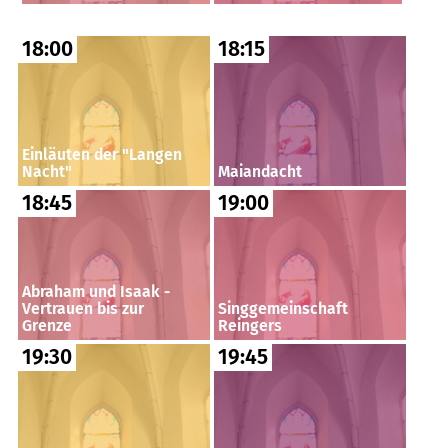
18:00
18:15
Einläuten der "Langen
Nacht"
Maiandacht
18:45
19:00
Abraham und Isaak -
Vertrauen bis zur
Singgemeinschaft
Grenze
Reingers
19:30
19:45