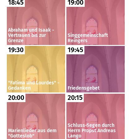
18:45
19:00
Abraham und Isaak -
Vertrauen bis zur
Singgemeinschaft
Grenze
Reingers
19:30
19:45
"Fatima und Lourdes" -
Gedanken
Friedensgebet
20:00
20:15
Schluss-Segen durch
Marienlieder aus dem
Herrn Propst Andreas
"Gotteslob"
Lango