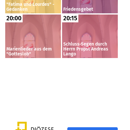
"Fatima und Lourdes" -
Gedanken
Friedensgebet
20:00
20:15
Schluss-Segen durch
Marienlieder aus dem
Herrn Propst Andreas
"Gotteslob"
Lango