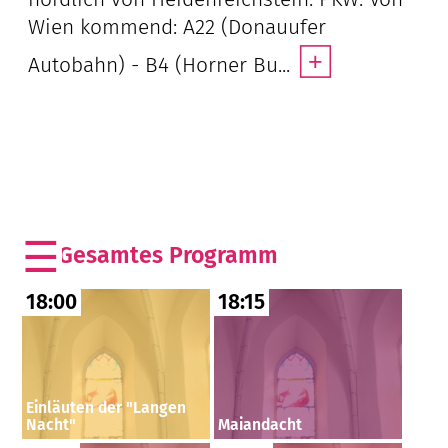
Wien kommend: A22 (Donauufer
+
Autobahn) - B4 (Horner Bu...
Das
gesamte Programm dieser Kirche
18:00
18:15
Einläuten der "Langen
Nacht"
Maiandacht