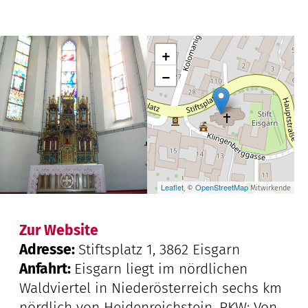
+
−
Leaflet
OpenStreetMap
, ©
Mitwirkende
Zur Website
Adresse:
Stiftsplatz 1, 3862 Eisgarn
Anfahrt:
Eisgarn liegt im nördlichen
Waldviertel in Niederösterreich sechs km
nördlich von Heidenreichstein. PKW: Von